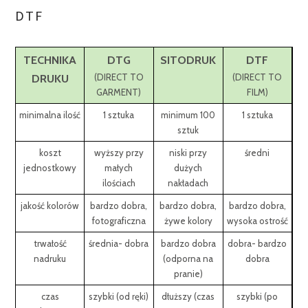
DTF
TECHNIKA
DTG
SITODRUK
DTF
DRUKU
(DIRECT TO
(DIRECT TO
GARMENT)
FILM)
minimalna ilość
1 sztuka
minimum 100
1 sztuka
sztuk
koszt
wyższy przy
niski przy
średni
jednostkowy
małych
dużych
ilościach
nakładach
jakość kolorów
bardzo dobra,
bardzo dobra,
bardzo dobra,
fotograficzna
żywe kolory
wysoka ostrość
trwałość
średnia- dobra
bardzo dobra
dobra- bardzo
nadruku
(odporna na
dobra
pranie)
czas
szybki (od ręki)
dłuższy (czas
szybki (po